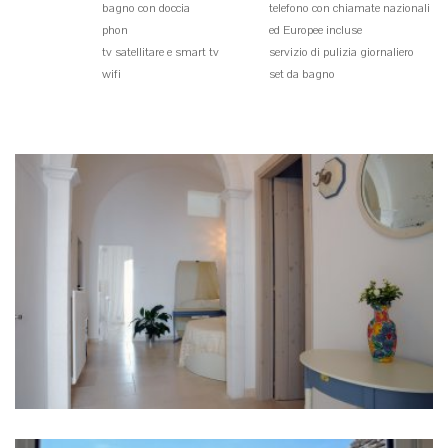
bagno con doccia
telefono con chiamate nazionali
phon
ed Europee incluse
tv satellitare e smart tv
servizio di pulizia giornaliero
wifi
set da bagno