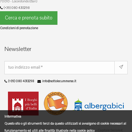
70010 - Locorotondo (Bari)
(+39) 080 4313298
Cerca e prenota subito
Condizioni di prenotazione
Newsletter
(+39) 080 4313298
info@sottolecummerse.it
Informativa
Questo sito o gli strumenti terzi da questo utilizzati si avvalgono di cookie necessari al
© Sotto le Cummerse - P.IVA/C.F. 04716200722 - REA 329889 - Capitale Sociale €
funzionamento ed utili alle finalità illustrate nella
cookie policy