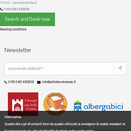
70010 - Locorotondo (Bari)
(+39) 080 4313298
Search and Book now
Booking conditions
Newsletter
(+39) 080 4313298
info@sottolecummerse.it
Informativa
Questo sito o gli strumenti terzi da questo utilizzati si avvalgono di cookie necessari al
© Sotto le Cummerse - P.IVA/C.F. 04716200722 - REA 329889 - Capitale Sociale €